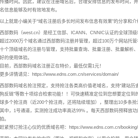
传播时间。因此，建议在注册域名后，合理安排信息的发布时间，
名信息能够及时有效地发布。
以上就是小编关于“域名注册后多长时间发布信息有效果”的分享和介
西部数码
（west.cn）是经工信部、ICANN、CNNIC认证的
超过2000万个域名通过西部数码注册并管理，超过100万个网站托
十个顶级域名的注册与管理，支持批量查询、批量注册、批量解析
好的使用体验。
目前，西部数码域名注册正在特价，最低仅需1元！
更多详情请见：
https://www.edns.com.cn/services/domain/
西部数码
域名抢注
预定，支持抢注各类高价值老域名，支持“
建站
历
狗反链”等数十项综合检索功能！！可快速精准定位到您想要定位到
球多个抢注商（近200个抢注商，还将陆续增加），整理出10多条
其中，1号通道，实测抢注成功率高达99% 。每天西部数码预释放
拍。
赶紧预订抢注心仪的优质域名吧：
https://www.edns.com.cn/
booking