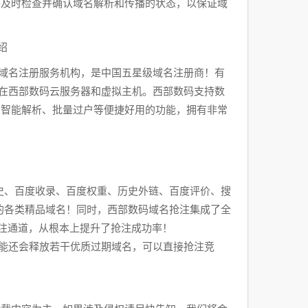
并及时检查并确认域名解析和传播的状态，以保证域
绍
全球顶级域名注册服务机构，是中国五星级域名注册商！有
管在西部数码
云服务器
和
虚拟主机
。西部数码支持数
、智能解析、批量过户等便捷好用的功能，拥有非常
史、百度收录、百度权重、历史外链、百度评价、搜
的各类精品域名！同时，西部数码域名抢注集成了全
抢注通道，从根本上提升了抢注成功率！
功能还会释放若干优质过期域名，可以直接抢注竞
/