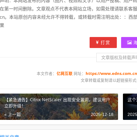
声明：本网站发布的内容（图片、视频和文字）以用户投稿、用户
在第一时间删除。文章观点不代表本网站立场，如需处理请联系客服。电话：028
cn。本站原创内容未经允许不得转载，或转载时需注明出处：：西部
果
打赏
文章版权及转载声
亿网互联
https://www.edns.com.cn
本文作者：
网址：
文章转载或复制请以超链接形式
【紧急通告】Citrix NetScaler 出现安全漏洞，建议用户
这个
立即升级！
« 上一篇
2025-12-18
2025